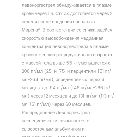
левоноргестрел обнаруживается в плазме
крови через 1 ч. Cmax достигается через 2
недели после введения препарата
Мирена®. В соответствии со снижающейся
скоростью высвобождения медианная
концентрация левоноргестрела в плазме
крови у женщин репродуктивного возраста
с массой тела выше 55 кг уменьшается с
206 пг/мл (25-й-75-й перцентили: 151 пг/
мл-264 пг/мл), определяемых через 6
месяцев, до 194 пг/мл (146 пг/мл-266 пг/
мл) через 12 месяцев и до 131 пг/мл (113 пг/
мл-161 пг/мл) через 60 месяцев.
Распределение Левоноргестрел
неспецифически связывается с
сывороточным альбумином и