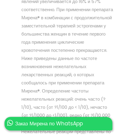
явлений увеличивается до 16% и 57%
соответственно. При применении препарата
Мирена® в комбинации с продолжительной
заместительной терапией эстрогенами у
большинства женщин в течение первого
года применения циклические
кровотечения постепенно прекращаются.
Ниже приведены данные по частоте
возникновения нежелательных
лекарственных реакций, о которых
сообщалось при применении препарата
Мирена®. Определение частоты
нежелательных реакций: очень часто (?
1/10), часто (от ?1/100 до < 1/10), нечасто
(от ?1/1000 до <1/100), редко (от ?1/10 000
Заказ Мирена по WhatsApp
до <1/1000) и с неизвестной частотой.
Hежелательные реакции представлены по