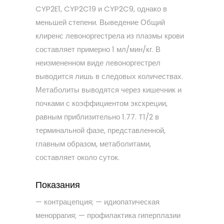
CYP2E1, CYP2C19 и CYP2C9, однако в
меньшей степени. Выведение Общий
клиренс левоноргестрела из плазмы крови
составляет примерно 1 мл/мин/кг. В
неизмененном виде левоноргестрел
выводится лишь в следовых количествах.
Метаболиты выводятся через кишечник и
почками с коэффициентом экскреции,
равным приблизительно 1.77. T1/2 в
терминальной фазе, представленной,
главным образом, метаболитами,
составляет около суток.
Показания
— контрацепция; — идиопатическая
меноррагия; — профилактика гиперплазии