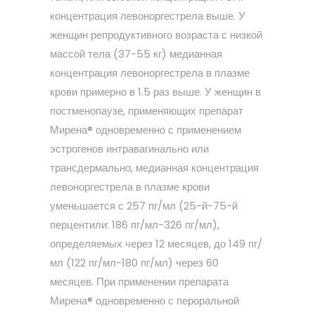
концентрация левоноргестрела выше. У
женщин репродуктивного возраста с низкой
массой тела (37-55 кг) медианная
концентрация левоноргестрела в плазме
крови примерно в 1.5 раз выше. У женщин в
постменопаузе, применяющих препарат
Мирена® одновременно с применением
эстрогенов интравагинально или
трансдермально, медианная концентрация
левоноргестрела в плазме крови
уменьшается с 257 пг/мл (25-й-75-й
перцентили: 186 пг/мл-326 пг/мл),
определяемых через 12 месяцев, до 149 пг/
мл (122 пг/мл-180 пг/мл) через 60
месяцев. При применении препарата
Мирена® одновременно с пероральной