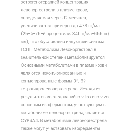
эстрогенотерапией концентрация
левоноргестрела в плазме крови,
определяемая через 12 месяцев,
увеличивается примерно до 478 пг/мл
(25-й-75-й процентили: 341 пг/мл-655 пг/
мл), что обусловлено индукцией синтеза
ГСПГ. Метаболизм Левоноргестрел в
значительной степени метаболизируется.
Основными метаболитами в плазме крови
являются неконъюгированные и
конъюгированные формы 3?, 5?-
тетрагидролевоноргестрела. Исходя из
результатов исследований in vitro и in vivo,
основным изоферментом, участвующим в
метаболизме левоноргестрела, является
CYP3A4. В метаболизме левоноргестрела
также могут участвовать изоферменты