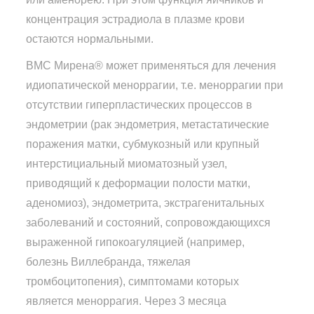
концентрация эстрадиола в плазме крови
остаются нормальными.
ВМС Мирена® может применяться для лечения
идиопатической меноррагии, т.е. меноррагии при
отсутствии гиперпластических процессов в
эндометрии (рак эндометрия, метастатические
поражения матки, субмукозный или крупный
интерстициальный миоматозный узел,
приводящий к деформации полости матки,
аденомиоз), эндометрита, экстрагенитальных
заболеваний и состояний, сопровождающихся
выраженной гипокоагуляцией (например,
болезнь Виллебранда, тяжелая
тромбоцитопения), симптомами которых
является меноррагия. Через 3 месяца