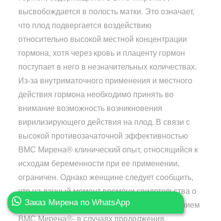
высвобождается в полость матки. Это означает,
что плод подвергается воздействию
относительно высокой местной концентрации
гормона, хотя через кровь и плаценту гормон
поступает в него в незначительных количествах.
Из-за внутриматочного применения и местного
действия гормона необходимо принять во
внимание возможность возникновения
вирилизирующего действия на плод. В связи с
высокой противозачаточной эффективностью
ВМС Мирена® клинический опыт, относящийся к
исходам беременности при ее применении,
ограничен. Однако женщине следует сообщить,
что на данный момент времени свидетельства о
Заказ Мирена по WhatsApp
врожденных дефектах, вызванных применением
ВМС Мирена®- в случаях продолжения