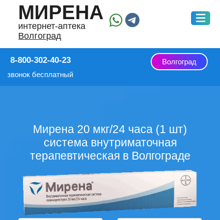
МИРЕНА
интернет-аптека
Волгоград
8-800-302-40-23
Волгоград
звонок бесплатный
Мирена 20 мкг/24 часа (1 шт)
система внутриматочная
терапевтическая в Волгограде