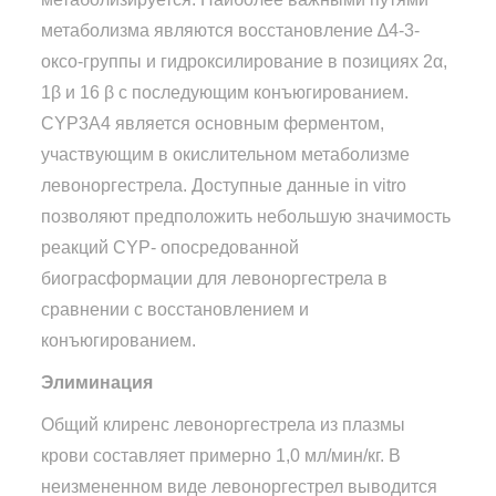
метаболизма являются восстановление ∆4-3-
оксо-группы и гидроксилирование в позициях 2α,
1β и 16 β с последующим конъюгированием.
CYP3A4 является основным ферментом,
участвующим в окислительном метаболизме
левоноргестрела. Доступные данные in vitro
позволяют предположить небольшую значимость
реакций CYP- опосредованной
биограсформации для левоноргестрела в
сравнении с восстановлением и
конъюгированием.
Элиминация
Общий клиренс левоноргестрела из плазмы
крови составляет примерно 1,0 мл/мин/кг. В
неизмененном виде левоноргестрел выводится