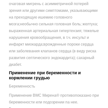
очаговая мигрень с асимметричной потерей
зрения или другими симптомами, указывающими
на преходящую ишемию головного
мозга;необычно сильная головная боль; желтуха;
выраженная артериальная гипертензия; тяжелые
нарушения кровообращения, в т.ч. инсульт и
инфаркт миокарда;врожденные пороки сердца
или заболевания клапанов сердца (в виду риска
развития септического эндокардита); сахарный
диабет.
Применение при беременности и
кормлении грудью
Беременность
Применение ВМС Мирена® противопоказано при
беременности или подозрении па нее.