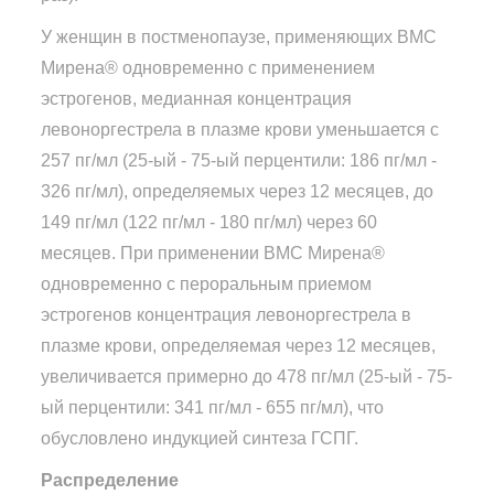
У женщин в постменопаузе, применяющих ВМС
Мирена® одновременно с применением
эстрогенов, медианная концентрация
левоноргестрела в плазме крови уменьшается с
257 пг/мл (25-ый - 75-ый перцентили: 186 пг/мл -
326 пг/мл), определяемых через 12 месяцев, до
149 пг/мл (122 пг/мл - 180 пг/мл) через 60
месяцев. При применении ВМС Мирена®
одновременно с пероральным приемом
эстрогенов концентрация левоноргестрела в
плазме крови, определяемая через 12 месяцев,
увеличивается примерно до 478 пг/мл (25-ый - 75-
ый перцентили: 341 пг/мл - 655 пг/мл), что
обусловлено индукцией синтеза ГСПГ.
Распределение