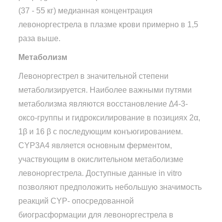
(37 - 55 кг) медианная концентрация
левоноргестрела в плазме крови примерно в 1,5
раза выше.
Метаболизм
Левоноргестрел в значительной степени
метаболизируется. Наиболее важными путями
метаболизма являются восстановление ∆4-3-
оксо-группы и гидроксилирование в позициях 2α,
1β и 16 β с последующим конъюгированием.
CYP3A4 является основным ферментом,
участвующим в окислительном метаболизме
левоноргестрела. Доступные данные in vitro
позволяют предположить небольшую значимость
реакций CYP- опосредованной
биограсформации для левоноргестрела в