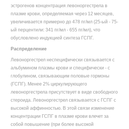
эстрогенов концентрация левоноргестрела в
плазме крови, определяемая через 12 месяцев,
увеличивается примерно до 478 пг/мл (25-ый - 75-
ый перцентили: 341 пг/мл - 655 пг/мл), что
обусловлено индукцией синтеза ГСПГ.
Распределение
Левоноргестрел неспецифически связывается с
альбумином плазмы крови и специфически - с
глобулином, связывающим половые гормоны
(ГСПГ). Менее 2% циркулирующего
левоноргестрела присутствует в виде свободного
стероида. Левоноргестрел связывается с ГСПГ с
высокой аффинностью. В этой связи изменение
концентрации ГСПГ в плазме крови влечет за
собой повышение (при более высокой