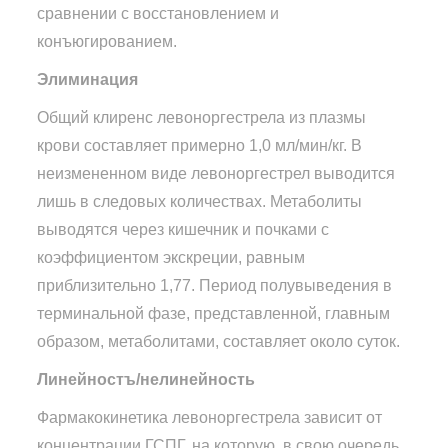
сравнении с восстановлением и
конъюгированием.
Элиминация
Общий клиренс левоноргестрела из плазмы
крови составляет примерно 1,0 мл/мин/кг. В
неизмененном виде левоноргестрел выводится
лишь в следовых количествах. Метаболиты
выводятся через кишечник и почками с
коэффициентом экскреции, равным
приблизительно 1,77. Период полувыведения в
терминальной фазе, представленной, главным
образом, метаболитами, составляет около суток.
Линейностъ/нелинейность
Фармакокинетика левоноргестрела зависит от
концентрации ГСПГ, на которую, в свою очередь,