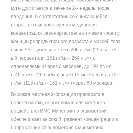
мл и достигается в течение 2-х недель после
введения. В соответствии со снижающейся
скоростью высвобождения медианная
концентрация левоноргестрела в плазме крови у
женщин репродуктивного возраста с массой тела
выше 55 кг уменьшается с 206 пг/мл (25-ый - 75-
ый перцентили: 151 пг/мл - 264 пг/мл),
определяемых через 6 месяцев, до 194 пг/мл
(146 пг/мл - 266 пг/мл) через 12 месяцев и до 131
пг/мл (113 пг/мл - 161 пг/мл) через 60 месяцев.
Высокая местная экспозиция препарата в
полости матки, необходимая для местного
воздействия ВМС Мирена® на эндометрий,
обеспечивает высокий градиент концентрации в
направлении от эндометрия к миометрию