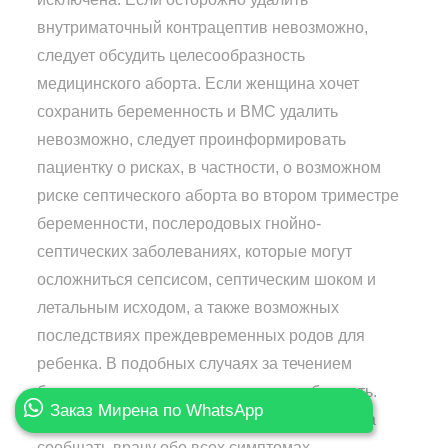
внутриматочный контрацептив невозможно,
следует обсудить целесообразность
медицинского аборта. Если женщина хочет
сохранить беременность и ВМС удалить
невозможно, следует проинформировать
пациентку о рисках, в частности, о возможном
риске септического аборта во втором триместре
беременности, послеродовых гнойно-
септических заболеваниях, которые могут
осложниться сепсисом, септическим шоком и
летальным исходом, а также возможных
последствиях преждевременных родов для
ребенка. В подобных случаях за течением
беременности следует тщательно наблюдать.
Заказ Мирена по WhatsApp
Женщине следует объяснить, что она должна
сообщать врачу обо всех симптомах,