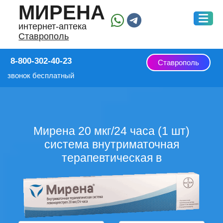
МИРЕНА
интернет-аптека
Ставрополь
8-800-302-40-23
Ставрополь
звонок бесплатный
Мирена 20 мкг/24 часа (1 шт)
система внутриматочная
терапевтическая в