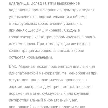
влагалища. Вслед за этим выраженное
подавление пролиферации эндометрия ведет к
уменьшению продолжительности и объема
менструальных кровотечений у женщин,
применяющих ВМС Мирена®. Скудные
кровотечения часто трансформируются в олиго-
или аменорею. При этом функция яичников и
концентрация эстрадиола в плазме крови
остаются нормальными.
ВМС Мирена® может применяться для лечения
идиопатической меноррагии, т.е. меноррагии при
отсутствии гиперпластических процессов в
эндометрии (рак эндометрия, метастатические
поражения матки, субмукозный или крупный
интерстициальный миоматозный узел,
приводящий к деформации полости матки,