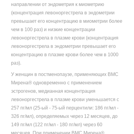
направлении от эндометрия к миометрию
(концентрация левоноргестрела в эндометрии
превышает его концентрацию в миометрии более
чем в 100 раз) и низкие концентрации
левоноргестрела в плазме крови (концентрация
левоноргестрела в эндометрии превышает его
концентрацию в плазме крови более чем в 1000
раз).
У женщин в постменопаузе, применяющих ВМС
Мирена® одновременно с применением
эстрогенов, медианная концентрация
левоноргестрела в плазме крови уменьшается с
257 пг/мл (25-ый - 75-ый перцентили: 186 пг/мл -
326 пг/мл), определяемых через 12 месяцев, до
149 пг/мл (122 пг/мл - 180 пг/мл) через 60
месяцев. При применении ВМС Мирена®