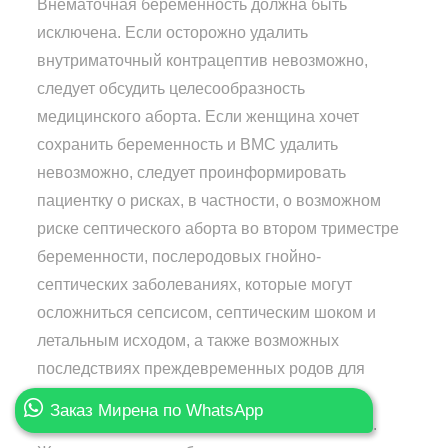
Внематочная беременность должна быть
исключена. Если осторожно удалить
внутриматочный контрацептив невозможно,
следует обсудить целесообразность
медицинского аборта. Если женщина хочет
сохранить беременность и ВМС удалить
невозможно, следует проинформировать
пациентку о рисках, в частности, о возможном
риске септического аборта во втором триместре
беременности, послеродовых гнойно-
септических заболеваниях, которые могут
осложниться сепсисом, септическим шоком и
летальным исходом, а также возможных
последствиях преждевременных родов для
ребенка. В подобных случаях за течением
Заказ Мирена по WhatsApp
беременности следует тщательно наблюдать.