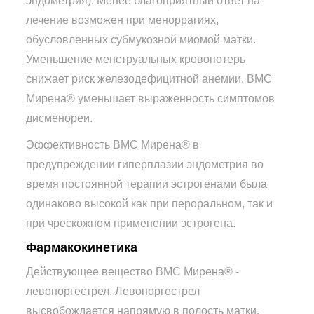
эндометрия). Менее благоприятный ответ на
лечение возможен при меноррагиях,
обусловленных субмукозной миомой матки.
Уменьшение менструальных кровопотерь
снижает риск железодефицитной анемии. ВМС
Мирена® уменьшает выраженность симптомов
дисменореи.
Эффективность ВМС Мирена® в
предупреждении гиперплазии эндометрия во
время постоянной терапии эстрогенами была
одинаково высокой как при пероральном, так и
при чрескожном применении эстрогена.
Фармакокинетика
Действующее вещество ВМС Мирена® -
левоноргестрел. Левоноргестрел
высвобождается напрямую в полость матки.