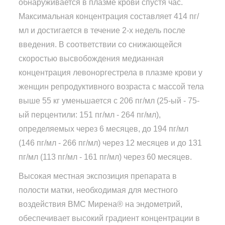
обнаруживается в плазме крови спустя час.
Максимальная концентрация составляет 414 пг/
мл и достигается в течение 2-х недель после
введения. В соответствии со снижающейся
скоростью высвобождения медианная
концентрация левоноргестрела в плазме крови у
женщин репродуктивного возраста с массой тела
выше 55 кг уменьшается с 206 пг/мл (25-ый - 75-
ый перцентили: 151 пг/мл - 264 пг/мл),
определяемых через 6 месяцев, до 194 пг/мл
(146 пг/мл - 266 пг/мл) через 12 месяцев и до 131
пг/мл (113 пг/мл - 161 пг/мл) через 60 месяцев.
Высокая местная экспозиция препарата в
полости матки, необходимая для местного
воздействия ВМС Мирена® на эндометрий,
обеспечивает высокий градиент концентрации в